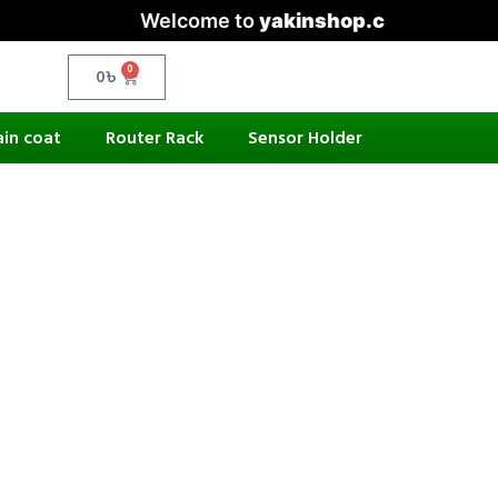
Welcome to
yakinshop.com
— Unmatched
0
0
৳
ain coat
Router Rack
Sensor Holder