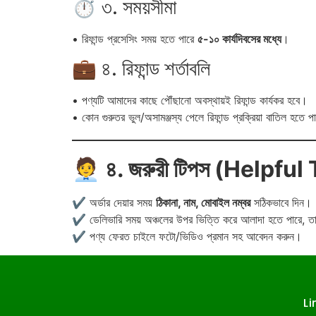
⏱️ ৩. সময়সীমা
• রিফান্ড প্রসেসিং সময় হতে পারে
৫-১০ কার্যদিবসের মধ্যে
।
💼 ৪. রিফান্ড শর্তাবলি
• পণ্যটি আমাদের কাছে পৌঁছানো অবস্থায়ই রিফান্ড কার্যকর হবে।
• কোন গুরুতর ভুল/অসামঞ্জস্য পেলে রিফান্ড প্রক্রিয়া বাতিল হতে 
🧑‍💼
৪. জরুরী টিপস (Helpful
✔ অর্ডার দেয়ার সময়
ঠিকানা, নাম, মোবাইল নম্বর
সঠিকভাবে দিন।
✔ ডেলিভারি সময় অঞ্চলের উপর ভিত্তি করে আলাদা হতে পারে, তা
✔ পণ্য ফেরত চাইলে ফটো/ভিডিও প্রমান সহ আবেদন করুন।
Li