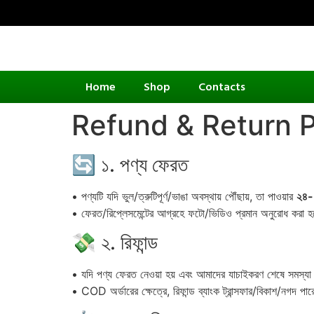
Home
Shop
Contacts
Refund & Return P
🔄 ১. পণ্য ফেরত
• পণ্যটি যদি ভুল/ত্রুটিপূর্ণ/ভাঙা অবস্থায় পৌঁছায়, তা পাওয়ার
২৪-৭
• ফেরত/রিপ্লেসমেন্টের আগ্রহে ফটো/ভিডিও প্রমান অনুরোধ করা 
💸 ২. রিফান্ড
• যদি পণ্য ফেরত নেওয়া হয় এবং আমাদের যাচাইকরণ শেষে সমস্যা ন
• COD অর্ডারের ক্ষেত্রে, রিফান্ড ব্যাংক ট্রান্সফার/বিকাশ/নগদ পা