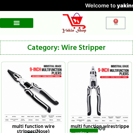
Welcome to
yakins
0
Cold Proof Mask
Router Rack
Sensor Holder
Winter Face Mask
Wire Stripper
Category: Wire Stripper
multi function wire
multi function wirestrippe
700
৳
stripper(Nose)