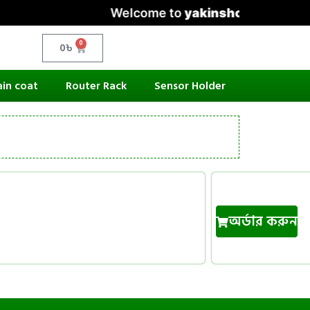
Welcome to
yakinshop.com
— Unmat
0
0
৳
ain coat
Router Rack
Sensor Holder
অর্ডার করুন