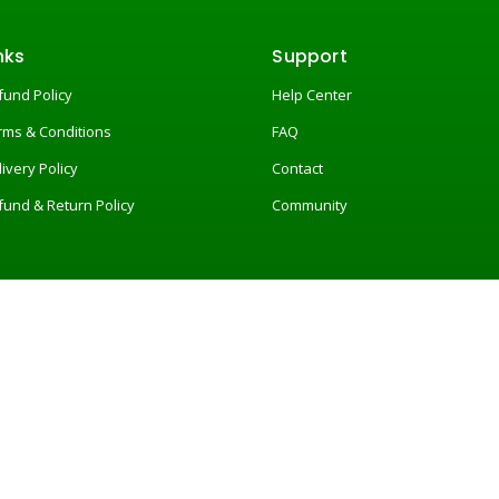
nks
Support
fund Policy
Help Center
rms & Conditions
FAQ
livery Policy
Contact
fund & Return Policy
Community