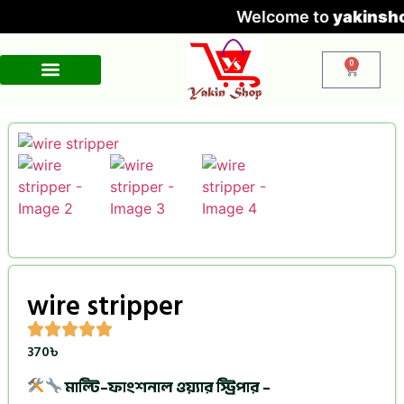
Welcome to
yakinshop.com
— 
0
Cold Proof Mask
Router Rack
Sensor Holder
Winter Face Mask
Wire Stripper
wire stripper
370
৳
মাল্টি
–
ফাংশনাল
ওয়্যার
স্ট্রিপার
–