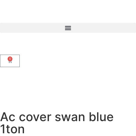
Welcome to
yakinshop.com
— Unmatched Styl
0
Ac cover swan blue
1ton