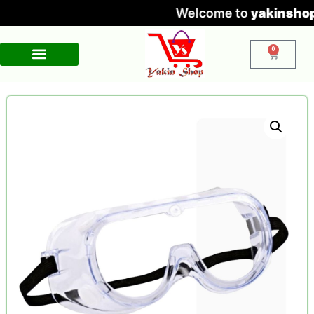
Welcome to
yakinshop.com
— Unma
0