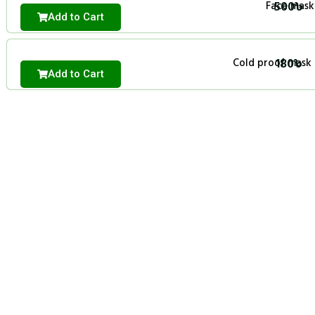
500
৳
Face mask
Add to Cart
180
৳
Cold proof mask 
Add to Cart