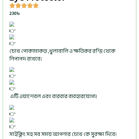
230
৳
চোখ
পোকামাকড় ,ধুলাবালি ও ক্ষতিকর রশ্মি থেকে
নিপাপদ রাখবে।
এটি ওয়াশেবল এবং বারবার ব্যবহারযোগ্য।
সাইক্লিং সহ সব সময় আপনার চোখ কে সুরক্ষা দিবে।