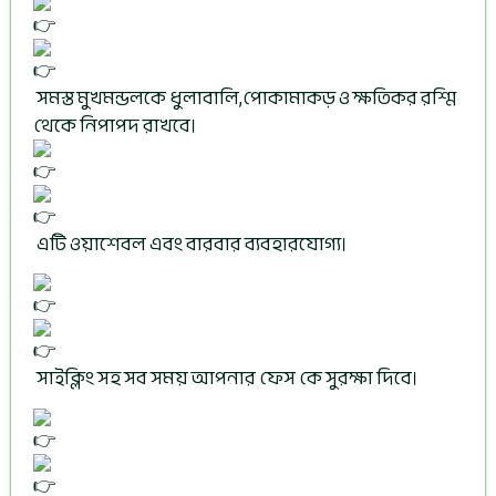
সমস্ত মুখমন্ডলকে ধুলাবালি,পোকামাকড় ও ক্ষতিকর রশ্মি
থেকে নিপাপদ রাখবে।
এটি ওয়াশেবল এবং বারবার ব্যবহারযোগ্য।
সাইক্লিং সহ সব সময় আপনার ফেস কে সুরক্ষা দিবে।