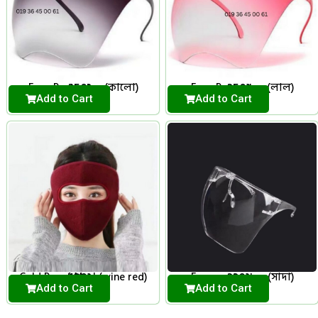
350
৳
350
৳
Face Protector (কালো)
Face Protector (লাল)
Add to Cart
Add to Cart
180
৳
330
৳
Cold Proof Mask(wine red)
Face protector (সাদা)
Add to Cart
Add to Cart