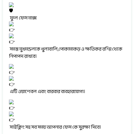
ফুল ফেস মাক্স
সমস্ত মুখমন্ডলকে ধুলাবালি,পোকামাকড় ও ক্ষতিকর রশ্মি থেকে
নিপাপদ রাখবে।
এটি ওয়াশেবল এবং বারবার ব্যবহারযোগ্য।
সাইক্লিং সহ সব সময় আপনার ফেস কে সুরক্ষা দিবে।