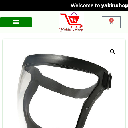
Welcome to
yakinshop.co
0