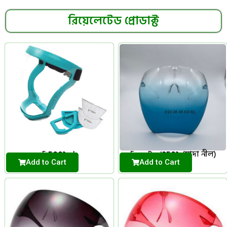
রিয়েলেটেড প্রোডাক্ট
500
৳
350
৳
Face mask
Face Protector(সাদা নীল)
Add to Cart
Add to Cart