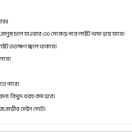
হারঃ
,মানুষ চলে যাওয়ার ৩০ সেকেন্ড পরে লাইট অফ হয়ে যাবে।
াইট ততক্ষণ জ্বলে থাকবে।
বলবে।
রতে পারে।
জন্য বিদ্যুৎ খরচ কম হবে।
জে,বাড়ীর মেইন গেটে।