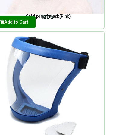
180
৳
Cold proof mask(Pink)
Add to Cart