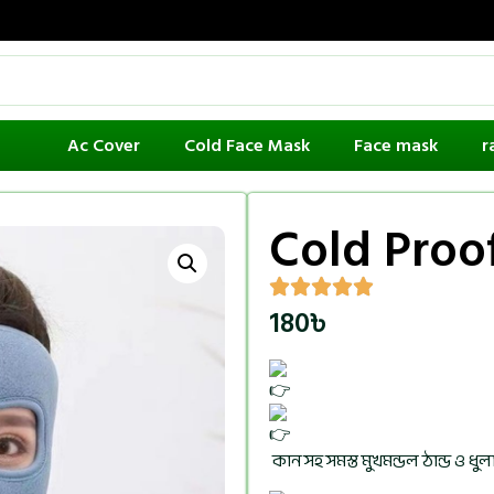
Welcom
Ac Cover
Cold Face Mask
Face mask
r
Cold Proo
180
৳
কান সহ সমস্ত মুখমন্ডল ঠান্ড ও ধ