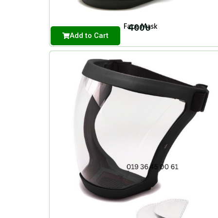
400
৳
Face Mask
Add to Cart