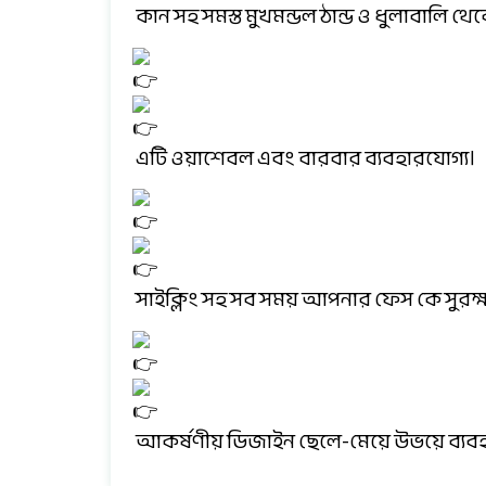
কান সহ সমস্ত মুখমন্ডল ঠান্ড ও ধুলাবালি থ
এটি ওয়াশেবল এবং বারবার ব্যবহারযোগ্য।
সাইক্লিং সহ সব সময় আপনার ফেস কে সুরক্ষ
আকর্ষণীয় ডিজাইন ছেলে-মেয়ে উভয়ে ব্যব