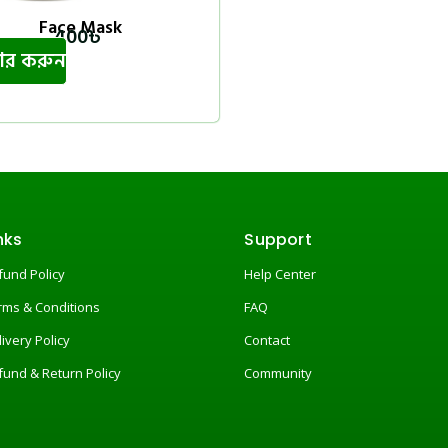
Face Mask
400
৳
ডার করুন
nks
Support
fund Policy
Help Center
rms & Conditions
FAQ
livery Policy
Contact
fund & Return Policy
Community