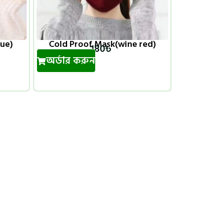
lue)
Cold Proof Mask(wine red)
180
৳
অর্ডার করুন