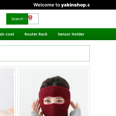
Welcome to
yakinshop.com
— Unmatched St
0
Search
0
৳
ain coat
Router Rack
Sensor Holder